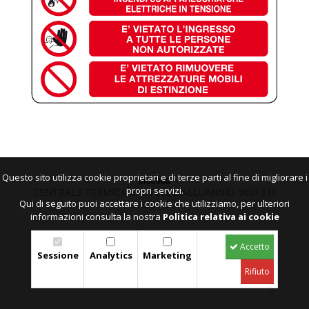
Questo sito utilizza cookie proprietari e di terze parti al fine di migliorare i
M0696G
propri servizi.
CENTRALE TERMICA CARTELLO ALLUMINIO 500X330
Qui di seguito puoi accettare i cookie che utilizziamo, per ulteriori
MULTIS...
informazioni consulta la nostra
Politica relativa ai cookie
Accedi per il prezzo
Accetto
Sessione
Analytics
Marketing
scheda
Rifiuto