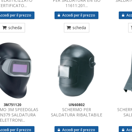
 ELASTICIZZATO
PER SALDATURA EN ISO
SALDAT
CERTIFICATO...
11611:201...
ccedi per il prezzo
Accedi per il prezzo
Acc
scheda
scheda
3M751120
UN60802
MO 3M SPEEDGLAS
SCHERMO PER
SCHER
EN379 SALDATURA
SALDATURA RIBALTABILE
SAL
ELETTRONI...
ccedi per il prezzo
Accedi per il prezzo
Acc