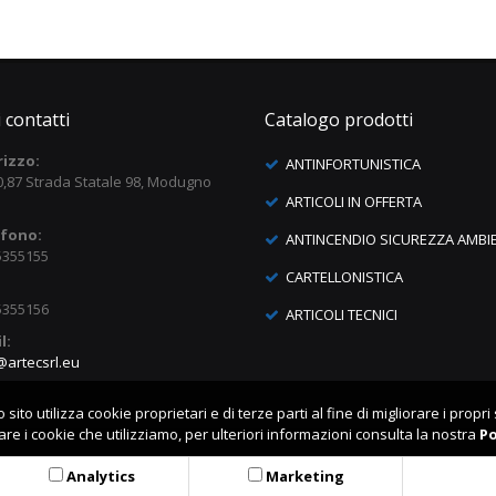
i contatti
Catalogo prodotti
rizzo:
ANTINFORTUNISTICA
0,87 Strada Statale 98, Modugno
ARTICOLI IN OFFERTA
efono:
ANTINCENDIO SICUREZZA AMBI
5355155
CARTELLONISTICA
5355156
ARTICOLI TECNICI
l:
@artecsrl.eu
sito utilizza cookie proprietari e di terze parti al fine di migliorare i propri 
are i cookie che utilizziamo, per ulteriori informazioni consulta la nostra
Po
Analytics
Marketing
Artec srl | Tel. 080.5355155 | Cap.Soc. Eur