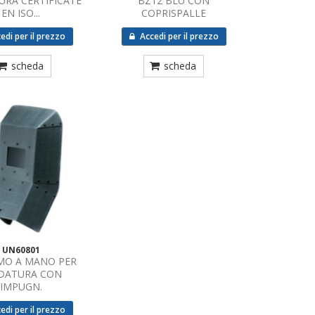
URA CERTIFICATE
BZ12 BLU CON
EN ISO...
COPRISPALLE
edi per il prezzo
Accedi per il prezzo
scheda
scheda
UN60801
MO A MANO PER
DATURA CON
IMPUGN.
edi per il prezzo