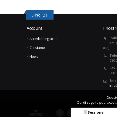
Link utili
Account
I nostr
Indi
Accedi / Registrati
Km. 
Chi siamo
(BA)
Tel
News
080.
Fax:
080.
Emai
info
Questo 
Qui di seguito puoi accett
Sessione