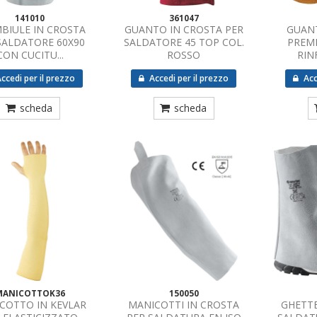
141010
361047
BIULE IN CROSTA
GUANTO IN CROSTA PER
GUAN
SALDATORE 60X90
SALDATORE 45 TOP COL.
PREMI
CON CUCITU...
ROSSO
RINF
ccedi per il prezzo
Accedi per il prezzo
Acc
scheda
scheda
MANICOTTOK36
150050
COTTO IN KEVLAR
MANICOTTI IN CROSTA
GHETTE