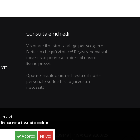
Consulta e richiedi
Visionate il nostro catalogo per scegliere
l'articolo che più vi piace! Registrandovi sul
nostro sito potete accedere al nostro
listino prezzi.
ENTE
Oppure inviateci una richiesta e il nostro
personale soddisferà ogni vostra
necessità!
servizi.
litica relativa ai cookie
o 36.400,00 i.v. | C.C.I.A.A. Bari 239149 | P.IVA: 02949200725
Accetto
Rifiuto