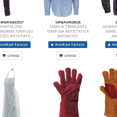
04P&PIGN02537
04P&PIGN08528
PANTALONE
CAMICIA TRIVALENTE
GIUBBI
INORMA IGNIFUGO
IGNIFUGA ANTISTATICA
IGNIF
CIDO ANTISTATIC...
ANTIACIDO
AN
ccedi per il prezzo
Accedi per il prezzo
Acc
scheda
scheda