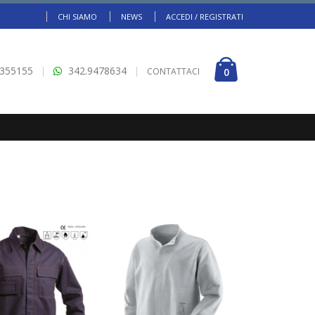
CHI SIAMO
NEWS
ACCEDI / REGISTRATI
5355155
342.9478634
CONTATTACI
0