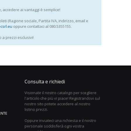
e, accedere ai vantaggi è semplice!
pleti (Ragione sociale, Partita IVA, indirizzo, email e
csrl.eu
oppure contattaci al 080.5355155.
o a prezzi esclusivi!
Consulta e richiedi
Visionate il nostro catalogo per scegliere
l'articolo che più vi piace! Registrandovi sul
nostro sito potete accedere al nostro
listino prezzi.
ENTE
Oppure inviateci una richiesta e il nostro
personale soddisferà ogni vostra