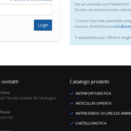
Sei un'azienda con Partita IVA?
Se non sei ancora nostro client
📌 Invia i tuoi dati aziendali com
numero di telefono) a
info@arte
Ti aspettiamo per offrirti il megli
i contatti
Catalogo prodotti
rizzo:
ANTINFORTUNISTICA
0,87 Strada Statale 98, Modugno
ARTICOLI IN OFFERTA
efono:
ANTINCENDIO SICUREZZA AMBI
5355155
CARTELLONISTICA