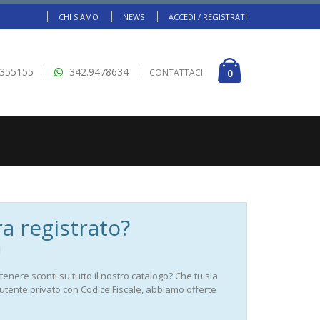
CHI SIAMO
NEWS
ACCEDI / REGISTRATI
5355155
342.9478634
CONTATTACI
0
a registrato?
!
tenere sconti su tutto il nostro catalogo? Che tu sia
 utente privato con Codice Fiscale, abbiamo offerte