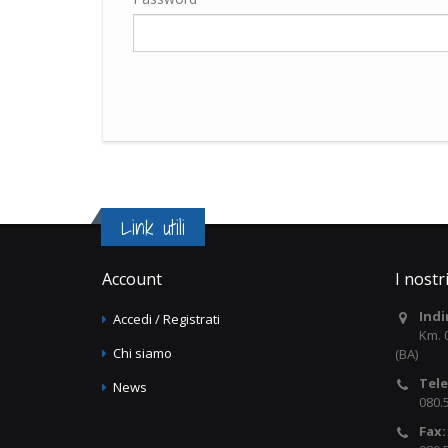
Link utili
Account
I nostr
Indi
Accedi / Registrati
Km. 
Chi siamo
(BA)
Tel
News
080.
Fax: