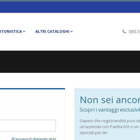
080.
RTUNISTICA
ALTRI CATALOGHI
Non sei ancor
Scopri i vantaggi esclusivi
Sapevi che registrandoti puoi ot
un'azienda con Partita IVA o un
speciali per te!
(Password dimenticata)