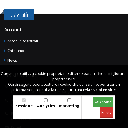
Link utili
Account
Accedi / Registrati
Chi siamo
News
Questo sito utilizza cookie proprietari e di terze parti al fine di migliorare i
I nostri contatti
propri servizi.
Qui di seguito puoi accettare i cookie che utilizziamo, per ulteriori
Indirizzo:
informazioni consulta la nostra
Politica relativa ai cookie
Km. 0,87 Strada Statale 98, Modugno (BA)
Telefono:
Accetto
080.5355155
Sessione
Analytics
Marketing
Rifiuto
Fax:
080.5355156
Email: